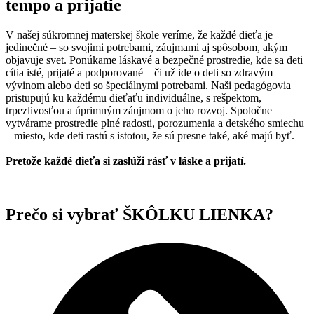
tempo a prijatie
V našej súkromnej materskej škole veríme, že každé dieťa je
jedinečné – so svojimi potrebami, záujmami aj spôsobom, akým
objavuje svet. Ponúkame láskavé a bezpečné prostredie, kde sa deti
cítia isté, prijaté a podporované – či už ide o deti so zdravým
vývinom alebo deti so špeciálnymi potrebami. Naši pedagógovia
pristupujú ku každému dieťaťu individuálne, s rešpektom,
trpezlivosťou a úprimným záujmom o jeho rozvoj. Spoločne
vytvárame prostredie plné radosti, porozumenia a detského smiechu
– miesto, kde deti rastú s istotou, že sú presne také, aké majú byť.
Pretože každé dieťa si zaslúži rásť v láske a prijatí.
Prečo si vybrať ŠKÔLKU LIENKA?