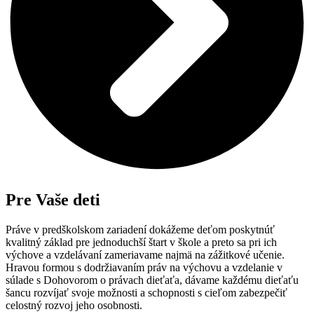
Pre Vaše deti
Práve v predškolskom zariadení dokážeme deťom poskytnúť
kvalitný základ pre jednoduchší štart v škole a preto sa pri ich
výchove a vzdelávaní zameriavame najmä na zážitkové učenie.
Hravou formou s dodržiavaním práv na výchovu a vzdelanie v
súlade s Dohovorom o právach dieťaťa, dávame každému dieťaťu
šancu rozvíjať svoje možnosti a schopnosti s cieľom zabezpečiť
celostný rozvoj jeho osobnosti.