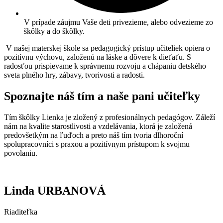
V prípade záujmu Vaše deti privezieme, alebo odvezieme zo
škôlky a do škôlky.
V našej materskej škole sa pedagogický prístup učiteliek opiera o
pozitívnu výchovu, založenú na láske a dôvere k dieťaťu. S
radosťou prispievame k správnemu rozvoju a chápaniu detského
sveta plného hry, zábavy, tvorivosti a radosti.
Spoznajte náš tím a naše pani učiteľky
Tím škôlky Lienka je zložený z profesionálnych pedagógov. Záleží
nám na kvalite starostlivosti a vzdelávania, ktorá je založená
predovšetkým na ľuďoch a preto náš tím tvoria dlhoroční
spolupracovníci s praxou a pozitívnym prístupom k svojmu
povolaniu.
Linda URBANOVÁ
Riaditeľka