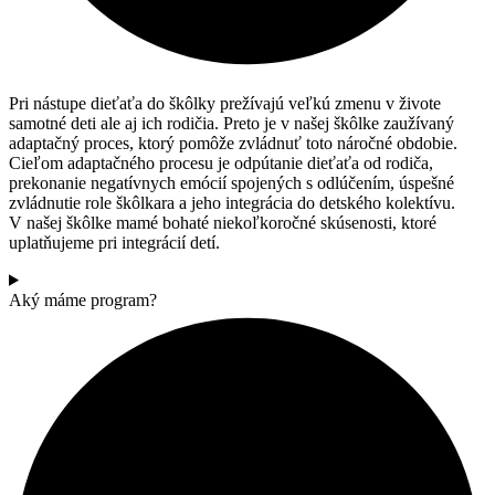
Pri nástupe dieťaťa do škôlky prežívajú veľkú zmenu v živote
samotné deti ale aj ich rodičia. Preto je v našej škôlke zaužívaný
adaptačný proces, ktorý pomôže zvládnuť toto náročné obdobie.
Cieľom adaptačného procesu je odpútanie dieťaťa od rodiča,
prekonanie negatívnych emócií spojených s odlúčením, úspešné
zvládnutie role škôlkara a jeho integrácia do detského kolektívu.
V našej škôlke mamé bohaté niekoľkoročné skúsenosti, ktoré
uplatňujeme pri integrácií detí.
Aký máme program?