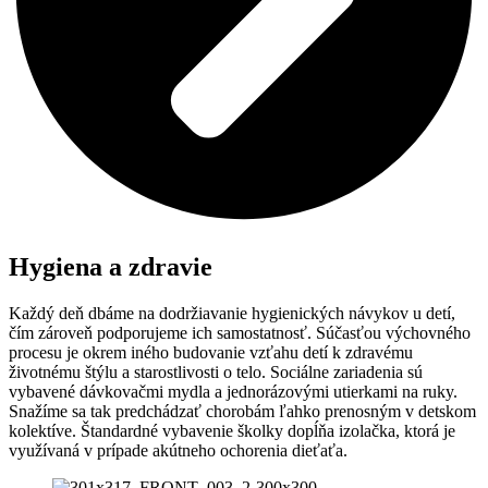
Hygiena a zdravie
Každý deň dbáme na dodržiavanie hygienických návykov u detí,
čím zároveň podporujeme ich samostatnosť. Súčasťou výchovného
procesu je okrem iného budovanie vzťahu detí k zdravému
životnému štýlu a starostlivosti o telo. Sociálne zariadenia sú
vybavené dávkovačmi mydla a jednorázovými utierkami na ruky.
Snažíme sa tak predchádzať chorobám ľahko prenosným v detskom
kolektíve. Štandardné vybavenie školky dopĺňa izolačka, ktorá je
využívaná v prípade akútneho ochorenia dieťaťa.