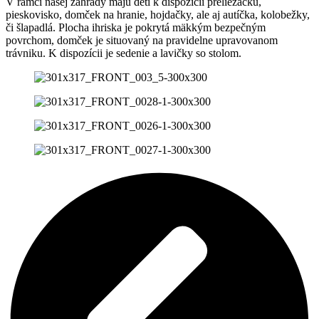
V rámci našej záhrady majú deti k dispozícii preliezačku,
pieskovisko, domček na hranie, hojdačky, ale aj autíčka, kolobežky,
či šlapadlá. Plocha ihriska je pokrytá mäkkým bezpečným
povrchom, domček je situovaný na pravidelne upravovanom
trávniku. K dispozícii je sedenie a lavičky so stolom.