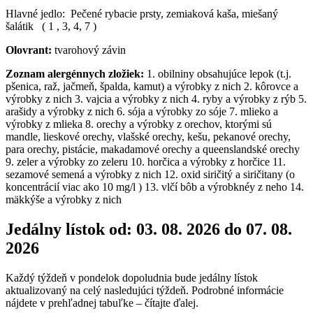
Hlavné jedlo: Pečené rybacie prsty, zemiaková kaša, miešaný
šalátik ( 1 , 3, 4, 7 )
Olovrant:
tvarohový závin
Zoznam alergénnych zložiek:
1. obilniny obsahujúce lepok (t.j.
pšenica, raž, jačmeň, špalda, kamut) a výrobky z nich 2. kôrovce a
výrobky z nich 3. vajcia a výrobky z nich 4. ryby a výrobky z rýb 5.
arašidy a výrobky z nich 6. sója a výrobky zo sóje 7. mlieko a
výrobky z mlieka 8. orechy a výrobky z orechov, ktorými sú
mandle, lieskové orechy, vlašské orechy, kešu, pekanové orechy,
para orechy, pistácie, makadamové orechy a queenslandské orechy
9. zeler a výrobky zo zeleru 10. horčica a výrobky z horčice 11.
sezamové semená a výrobky z nich 12. oxid siričitý a siričitany (o
koncentrácií viac ako 10 mg/l ) 13. vlčí bôb a výrobknéy z neho 14.
mäkkýše a výrobky z nich
Jedálny lístok od: 03. 08. 2026 do 07. 08.
2026
Každý týždeň v pondelok dopoludnia bude jedálny lístok
aktualizovaný na celý nasledujúci týždeň. Podrobné informácie
nájdete v prehľadnej tabuľke – čítajte ďalej.