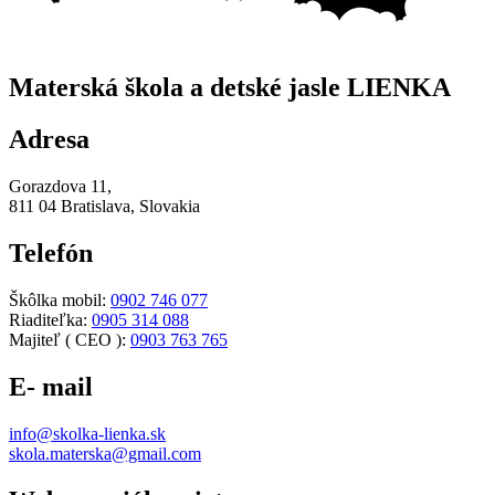
Materská škola a detské jasle LIENKA
Adresa
Gorazdova 11,
811 04 Bratislava, Slovakia
Telefón
Škôlka mobil:
0902 746 077
Riaditeľka:
0905 314 088
Majiteľ ( CEO ):
0903 763 765
E- mail
info@skolka-lienka.sk
skola.materska@gmail.com