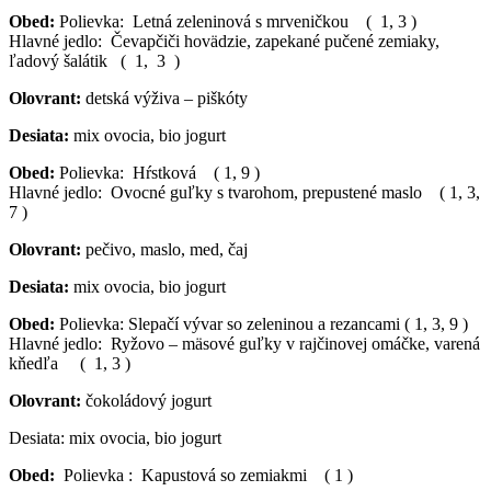
Obed:
Polievka: Letná zeleninová s mrveničkou ( 1, 3 )
Hlavné jedlo: Čevapčiči hovädzie, zapekané pučené zemiaky,
ľadový šalátik ( 1, 3 )
Olovrant:
detská výživa – piškóty
Desiata:
mix ovocia, bio jogurt
Obed:
Polievka: Hŕstková ( 1, 9 )
Hlavné jedlo: Ovocné guľky s tvarohom, prepustené maslo ( 1, 3,
7 )
Olovrant:
pečivo, maslo, med, čaj
Desiata:
mix ovocia, bio jogurt
Obed:
Polievka: Slepačí vývar so zeleninou a rezancami ( 1, 3, 9 )
Hlavné jedlo: Ryžovo – mäsové guľky v rajčinovej omáčke, varená
kňedľa ( 1, 3 )
Olovrant:
čokoládový jogurt
Desiata: mix ovocia, bio jogurt
Obed:
Polievka : Kapustová so zemiakmi ( 1 )