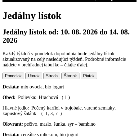
Jedálny lístok
Jedálny lístok od: 10. 08. 2026 do 14. 08.
2026
Každý týždeň v pondelok dopoludnia bude jedálny lístok
aktualizovaný na celý nasledujúci týždeň. Podrobné informácie
nájdete v prehľadnej tabuľke – čítajte ďalej.
Pondelok
Utorok
Streda
Štvrtok
Piatok
Desiata:
mix ovocia, bio jogurt
Obed:
Polievka: Hrachová ( 1 )
Hlavné jedlo: Pečený karfiol v trojobale, varené zemiaky,
kapustový šalátik ( 1, 3, 7 )
Olovrant:
pečivo, maslo, šunka, syr – bambino
Desiata:
cereálie s mliekom, bio jogurt