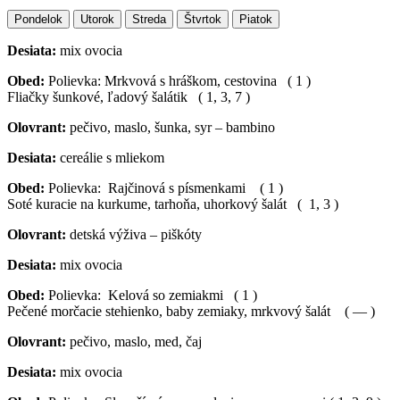
Pondelok
Utorok
Streda
Štvrtok
Piatok
Desiata:
mix ovocia
Obed:
Polievka: Mrkvová s hráškom, cestovina ( 1 )
Fliačky šunkové, ľadový šalátik ( 1, 3, 7 )
Olovrant:
pečivo, maslo, šunka, syr – bambino
Desiata:
cereálie s mliekom
Obed:
Polievka: Rajčinová s písmenkami ( 1 )
Soté kuracie na kurkume, tarhoňa, uhorkový šalát ( 1, 3 )
Olovrant:
detská výživa – piškóty
Desiata:
mix ovocia
Obed:
Polievka: Kelová so zemiakmi ( 1 )
Pečené morčacie stehienko, baby zemiaky, mrkvový šalát ( — )
Olovrant:
pečivo, maslo, med, čaj
Desiata:
mix ovocia