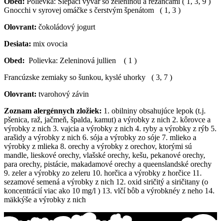
Obed:
Polievka: Slepačí vývar so zeleninou a rezancami ( 1, 3, 9 )
Gnocchi v syrovej omáčke s čerstvým špenátom ( 1, 3 )
Olovrant:
čokoládový jogurt
Desiata:
mix ovocia
Obed:
Polievka: Zeleninová jullien ( 1 )
Francúzske zemiaky so šunkou, kyslé uhorky ( 3, 7 )
Olovrant:
tvarohový závin
Zoznam alergénnych zložiek:
1. obilniny obsahujúce lepok (t.j.
pšenica, raž, jačmeň, špalda, kamut) a výrobky z nich 2. kôrovce a
výrobky z nich 3. vajcia a výrobky z nich 4. ryby a výrobky z rýb 5.
arašidy a výrobky z nich 6. sója a výrobky zo sóje 7. mlieko a
výrobky z mlieka 8. orechy a výrobky z orechov, ktorými sú
mandle, lieskové orechy, vlašské orechy, kešu, pekanové orechy,
para orechy, pistácie, makadamové orechy a queenslandské orechy
9. zeler a výrobky zo zeleru 10. horčica a výrobky z horčice 11.
sezamové semená a výrobky z nich 12. oxid siričitý a siričitany (o
koncentrácií viac ako 10 mg/l ) 13. vlčí bôb a výrobknéy z neho 14.
mäkkýše a výrobky z nich