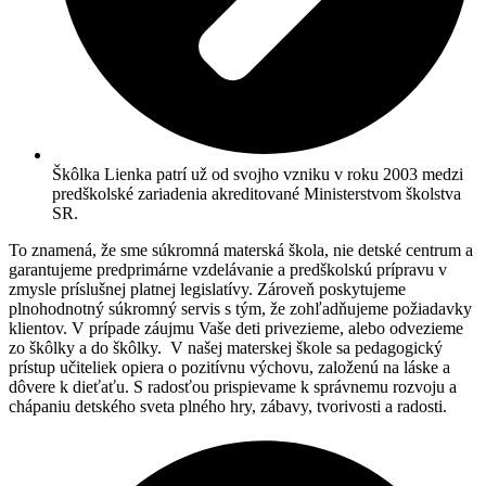
Škôlka Lienka patrí už od svojho vzniku v roku 2003 medzi
predškolské zariadenia akreditované Ministerstvom školstva
SR.
To znamená, že sme súkromná materská škola, nie detské centrum a
garantujeme predprimárne vzdelávanie a predškolskú prípravu v
zmysle príslušnej platnej legislatívy. Zároveň poskytujeme
plnohodnotný súkromný servis s tým, že zohľadňujeme požiadavky
klientov. V prípade záujmu Vaše deti privezieme, alebo odvezieme
zo škôlky a do škôlky. V našej materskej škole sa pedagogický
prístup učiteliek opiera o pozitívnu výchovu, založenú na láske a
dôvere k dieťaťu. S radosťou prispievame k správnemu rozvoju a
chápaniu detského sveta plného hry, zábavy, tvorivosti a radosti.