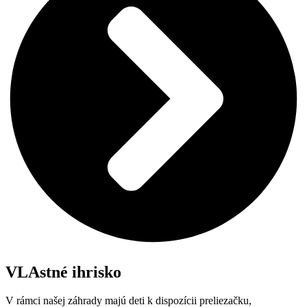
VLAstné ihrisko
V rámci našej záhrady majú deti k dispozícii preliezačku,