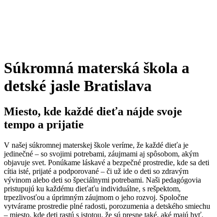
Súkromná materská škola a
detské jasle Bratislava
Miesto, kde každé dieťa nájde svoje
tempo a prijatie
V našej súkromnej materskej škole veríme, že každé dieťa je
jedinečné – so svojimi potrebami, záujmami aj spôsobom, akým
objavuje svet. Ponúkame láskavé a bezpečné prostredie, kde sa deti
cítia isté, prijaté a podporované – či už ide o deti so zdravým
vývinom alebo deti so špeciálnymi potrebami. Naši pedagógovia
pristupujú ku každému dieťaťu individuálne, s rešpektom,
trpezlivosťou a úprimným záujmom o jeho rozvoj. Spoločne
vytvárame prostredie plné radosti, porozumenia a detského smiechu
– miesto, kde deti rastú s istotou, že sú presne také, aké majú byť.