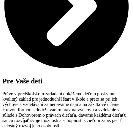
Pre Vaše deti
Práve v predškolskom zariadení dokážeme deťom poskytnúť
kvalitný základ pre jednoduchší štart v škole a preto sa pri ich
výchove a vzdelávaní zameriavame najmä na zážitkové učenie.
Hravou formou s dodržiavaním práv na výchovu a vzdelanie v
súlade s Dohovorom o právach dieťaťa, dávame každému dieťaťu
šancu rozvíjať svoje možnosti a schopnosti s cieľom zabezpečiť
celostný rozvoj jeho osobnosti.