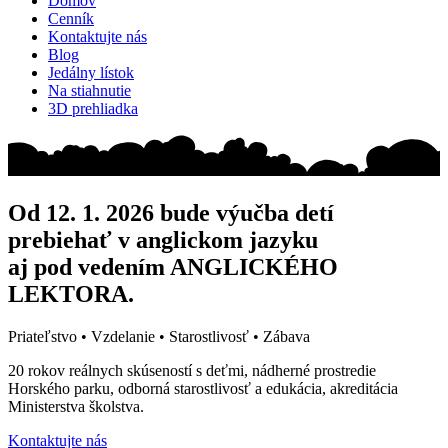
Domov
Cenník
Kontaktujte nás
Blog
Jedálny lístok
Na stiahnutie
3D prehliadka
Od 12. 1. 2026 bude výučba detí
prebiehať v anglickom jazyku
aj pod vedením ANGLICKÉHO
LEKTORA.
Priateľstvo • Vzdelanie • Starostlivosť • Zábava
20 rokov reálnych skúseností s deťmi, nádherné prostredie
Horského parku, odborná starostlivosť a edukácia, akreditácia
Ministerstva školstva.
Kontaktujte nás