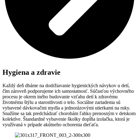
Hygiena a zdravie
Každý deň dbáme na dodržiavanie hygienických návykov u detí,
čím zároveň podporujeme ich samostatnosť. Súčasťou výchovného
procesu je okrem iného budovanie vzťahu detí k zdravému
životnému štýlu a starostlivosti o telo. Sociálne zariadenia sú
vybavené dávkovačmi mydla a jednorázovými utierkami na ruky.
Snažíme sa tak predchádzať chorobám ľahko prenosným v detskom
kolektíve. Štandardné vybavenie školky dopĺňa izolačka, ktorá je
využívaná v prípade akútneho ochorenia dieťaťa.